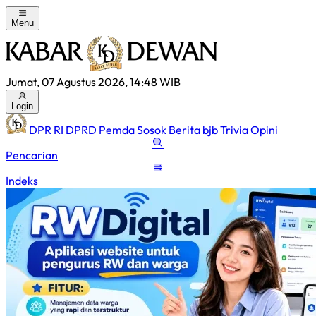
Menu
Jumat, 07 Agustus 2026, 14:48 WIB
Login
DPR RI
DPRD
Pemda
Sosok
Berita bjb
Trivia
Opini
Pencarian
Indeks