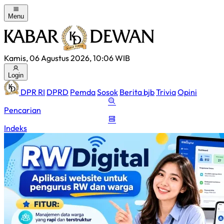
Menu
Kamis, 06 Agustus 2026, 10:06 WIB
Login
DPR RI
DPRD
Pemda
Sosok
Berita bjb
Trivia
Opini
Pencarian
Indeks