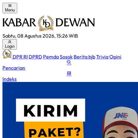
Menu
Sabtu, 08 Agustus 2026, 15:26 WIB
Login
DPR RI
DPRD
Pemda
Sosok
Berita bjb
Trivia
Opini
Pencarian
Indeks