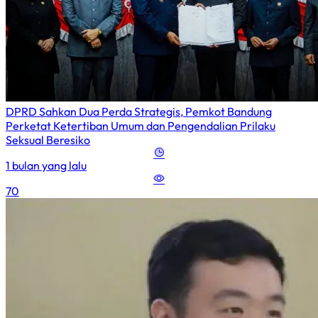
DPRD Sahkan Dua Perda Strategis, Pemkot Bandung
Perketat Ketertiban Umum dan Pengendalian Prilaku
Seksual Beresiko
1 bulan yang lalu
70